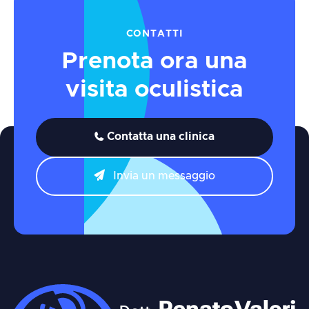
CONTATTI
Prenota ora una
visita oculistica
Contatta una clinica


Invia un messaggio